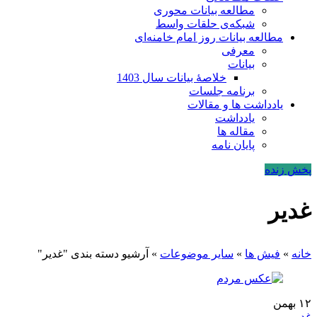
مطالعه بیانات محوری
شبکه‌ی حلقات واسط
مطالعه بیانات روز امام خامنه‌ای
معرفی
بیانات
خلاصۀ بیانات سال 1403
برنامه جلسات
یادداشت ها و مقالات
یادداشت
مقاله ها
پایان نامه
پخش زنده
غدیر
خانه
»
فیش ها
»
سایر موضوعات
»
آرشیو دسته بندی "غدیر"
۱۲
بهمن
غدیر