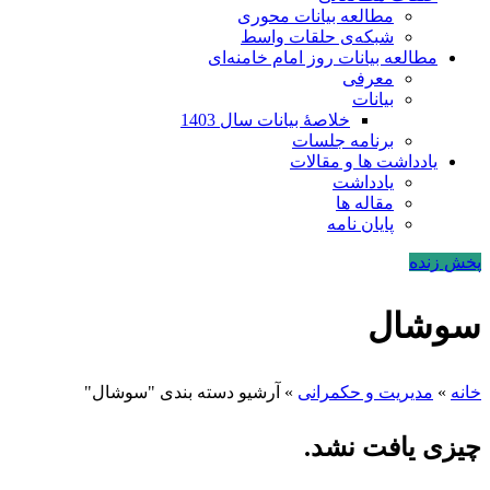
مطالعه بیانات محوری
شبکه‌ی حلقات واسط
مطالعه بیانات روز امام خامنه‌ای
معرفی
بیانات
خلاصۀ بیانات سال 1403
برنامه جلسات
یادداشت ها و مقالات
یادداشت
مقاله ها
پایان نامه
پخش زنده
سوشال
خانه
»
مدیریت و حکمرانی
»
آرشیو دسته بندی "سوشال"
چیزی یافت نشد.