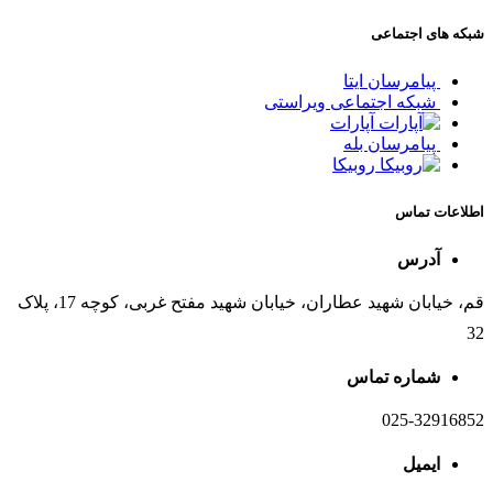
شبکه های اجتماعی
پیامرسان ایتا
شبکه اجتماعی ویراستی
آپارات
پیامرسان بله
روبیکا
اطلاعات تماس
آدرس
قم، خیابان شهید عطاران، خیابان شهید مفتح غربی، کوچه 17، پلاک
32
شماره تماس
025-32916852
ایمیل