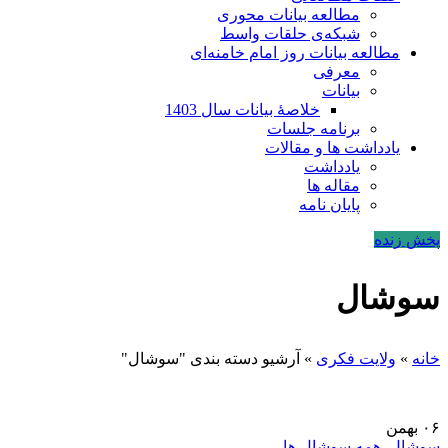
مطالعه بیانات محوری
شبکه‌ی حلقات واسط
مطالعه بیانات روز امام خامنه‌ای
معرفی
بیانات
خلاصۀ بیانات سال 1403
برنامه جلسات
یادداشت ها و مقالات
یادداشت
مقاله ها
پایان نامه
پخش زنده
سوشال
خانه
»
ولایت فکری
»
آرشیو دسته بندی "سوشال"
۰۶
بهمن
سوشال
,
همه سوشال ها