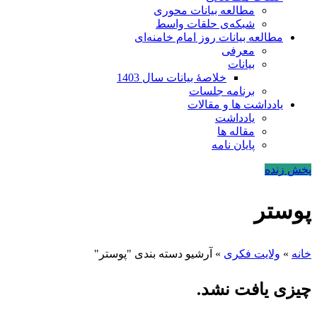
مطالعه بیانات محوری
شبکه‌ی حلقات واسط
مطالعه بیانات روز امام خامنه‌ای
معرفی
بیانات
خلاصۀ بیانات سال 1403
برنامه جلسات
یادداشت ها و مقالات
یادداشت
مقاله ها
پایان نامه
پخش زنده
پوستر
خانه
»
ولایت فکری
»
آرشیو دسته بندی "پوستر"
چیزی یافت نشد.