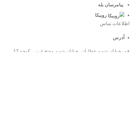
پیامرسان بله
روبیکا
اطلاعات تماس
آدرس
قم، خیابان شهید عطاران، خیابان شهید مفتح غربی، کوچه 17،
پلاک 32
شماره تماس
025-32916852
ایمیل
info@mmhe.ir