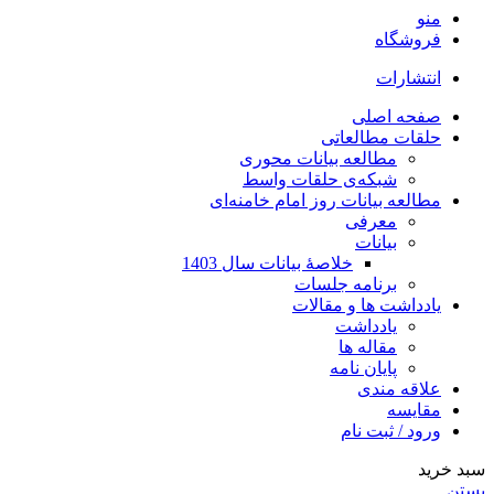
منو
فروشگاه
انتشارات
صفحه اصلی
حلقات مطالعاتی
مطالعه بیانات محوری
شبکه‌ی حلقات واسط
مطالعه بیانات روز امام خامنه‌ای
معرفی
بیانات
خلاصۀ بیانات سال 1403
برنامه جلسات
یادداشت ها و مقالات
یادداشت
مقاله ها
پایان نامه
علاقه مندی
مقایسه
ورود / ثبت نام
سبد خرید
بستن