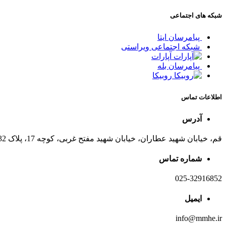
شبکه های اجتماعی
پیامرسان ایتا
شبکه اجتماعی ویراستی
آپارات
پیامرسان بله
روبیکا
اطلاعات تماس
آدرس
قم، خیابان شهید عطاران، خیابان شهید مفتح غربی، کوچه 17، پلاک 32
شماره تماس
025-32916852
ایمیل
info@mmhe.ir