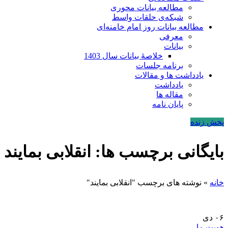
مطالعه بیانات محوری
شبکه‌ی حلقات واسط
مطالعه بیانات روز امام خامنه‌ای
معرفی
بیانات
خلاصۀ بیانات سال 1403
برنامه جلسات
یادداشت ها و مقالات
یادداشت
مقاله ها
پایان نامه
پخش زنده
بایگانی برچسب ها: انقلابی بمایند
خانه
»
نوشته های برچسب "انقلابی بمایند"
۰۶
دی
هویت ما