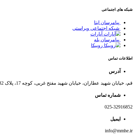
شبکه های اجتماعی
پیامرسان ایتا
شبکه اجتماعی ویراستی
آپارات
پیامرسان بله
روبیکا
اطلاعات تماس
آدرس
قم، خیابان شهید عطاران، خیابان شهید مفتح غربی، کوچه 17، پلاک 32
شماره تماس
025-32916852
ایمیل
info@mmhe.ir