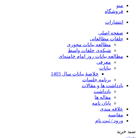
منو
فروشگاه
انتشارات
صفحه اصلی
حلقات مطالعاتی
مطالعه بیانات محوری
شبکه‌ی حلقات واسط
مطالعه بیانات روز امام خامنه‌ای
معرفی
بیانات
خلاصۀ بیانات سال 1403
برنامه جلسات
یادداشت ها و مقالات
یادداشت
مقاله ها
پایان نامه
علاقه مندی
مقایسه
ورود / ثبت نام
سبد خرید
بستن