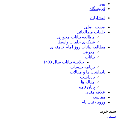
منو
فروشگاه
انتشارات
صفحه اصلی
حلقات مطالعاتی
مطالعه بیانات محوری
شبکه‌ی حلقات واسط
مطالعه بیانات روز امام خامنه‌ای
معرفی
بیانات
خلاصۀ بیانات سال 1403
برنامه جلسات
یادداشت ها و مقالات
یادداشت
مقاله ها
پایان نامه
علاقه مندی
مقایسه
ورود / ثبت نام
سبد خرید
بستن