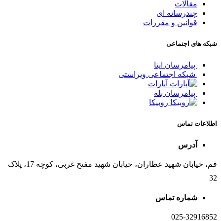
مقالات
چندرسانه ای
قوانین و مقررات
شبکه های اجتماعی
پیامرسان ایتا
شبکه اجتماعی ویراستی
آپارات
پیامرسان بله
روبیکا
اطلاعات تماس
آدرس
قم، خیابان شهید عطاران، خیابان شهید مفتح غربی، کوچه 17، پلاک
32
شماره تماس
025-32916852