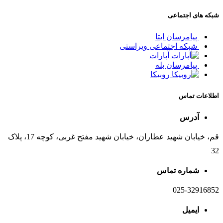
شبکه های اجتماعی
پیامرسان ایتا
شبکه اجتماعی ویراستی
آپارات
پیامرسان بله
روبیکا
اطلاعات تماس
آدرس
قم، خیابان شهید عطاران، خیابان شهید مفتح غربی، کوچه 17، پلاک
32
شماره تماس
025-32916852
ایمیل