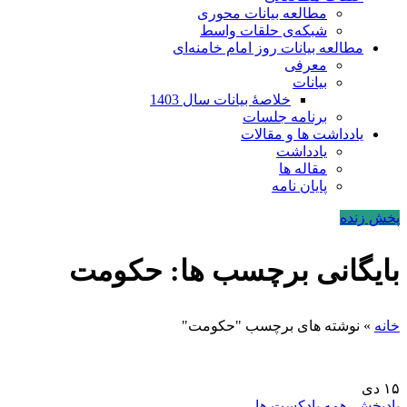
مطالعه بیانات محوری
شبکه‌ی حلقات واسط
مطالعه بیانات روز امام خامنه‌ای
معرفی
بیانات
خلاصۀ بیانات سال 1403
برنامه جلسات
یادداشت ها و مقالات
یادداشت
مقاله ها
پایان نامه
پخش زنده
بایگانی برچسب ها: حکومت
خانه
»
نوشته های برچسب "حکومت"
۱۵
دی
پادپخش
,
همه پادکست ها