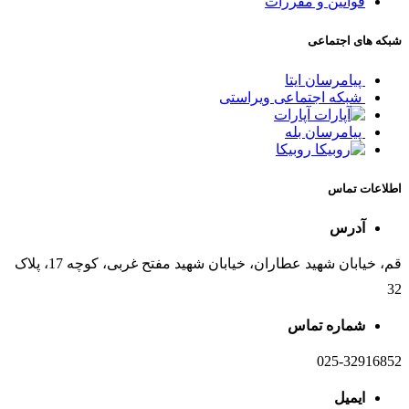
قوانین و مقررات
شبکه های اجتماعی
پیامرسان ایتا
شبکه اجتماعی ویراستی
آپارات
پیامرسان بله
روبیکا
اطلاعات تماس
آدرس
قم، خیابان شهید عطاران، خیابان شهید مفتح غربی، کوچه 17، پلاک
32
شماره تماس
025-32916852
ایمیل