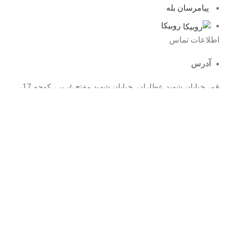
پیامرسان بله
روبیکا
اطلاعات تماس
آدرس
قم، خیابان شهید عطاران، خیابان شهید مفتح غربی، کوچه 17،
پلاک 32
شماره تماس
025-32916852
ایمیل
info@mmhe.ir