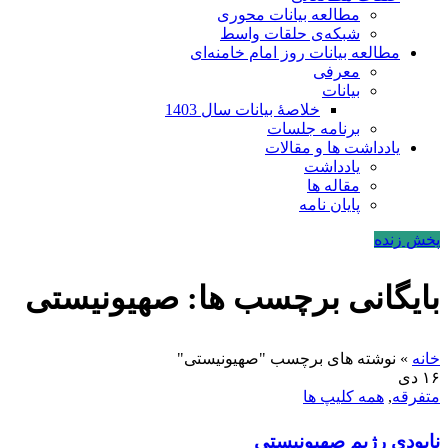
مطالعه بیانات محوری
شبکه‌ی حلقات واسط
مطالعه بیانات روز امام خامنه‌ای
معرفی
بیانات
خلاصۀ بیانات سال 1403
برنامه جلسات
یادداشت ها و مقالات
یادداشت
مقاله ها
پایان نامه
پخش زنده
بایگانی برچسب ها: صهیونیستی
خانه
»
نوشته های برچسب "صهیونیستی"
۱۶
دی
متفرقه
,
همه کلیپ ها
نابودی رژیم صهیونیستی