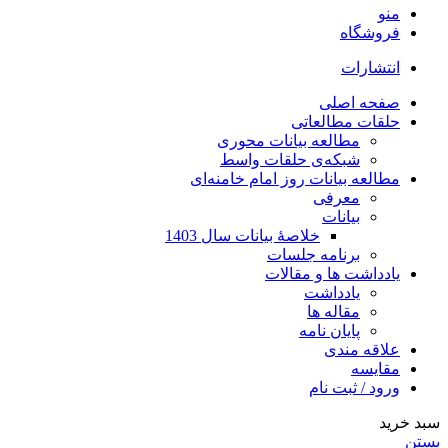
منو
فروشگاه
انتشارات
صفحه اصلی
حلقات مطالعاتی
مطالعه بیانات محوری
شبکه‌ی حلقات واسط
مطالعه بیانات روز امام خامنه‌ای
معرفی
بیانات
خلاصۀ بیانات سال 1403
برنامه جلسات
یادداشت ها و مقالات
یادداشت
مقاله ها
پایان نامه
علاقه مندی
مقایسه
ورود / ثبت نام
سبد خرید
بستن