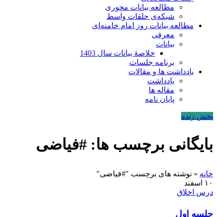
مطالعه بیانات محوری
شبکه‌ی حلقات واسط
مطالعه بیانات روز امام خامنه‌ای
معرفی
بیانات
خلاصۀ بیانات سال 1403
برنامه جلسات
یادداشت ها و مقالات
یادداشت
مقاله ها
پایان نامه
پخش زنده
بایگانی برچسب ها: #فیاضی
خانه
»
نوشته های برچسب "#فیاضی"
۱۰
اسفند
درس اخلاق
جلسه اول