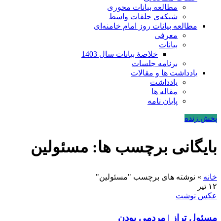
مطالعه بیانات محوری
شبکه‌ی حلقات واسط
مطالعه بیانات روز امام خامنه‌ای
معرفی
بیانات
خلاصۀ بیانات سال 1403
برنامه جلسات
یادداشت ها و مقالات
یادداشت
مقاله ها
پایان نامه
پخش زنده
بایگانی برچسب ها: مسئولین
خانه
»
نوشته های برچسب "مسئولین"
۱۲
تیر
عکس نوشت
مسئول تراز | مردمی بودن