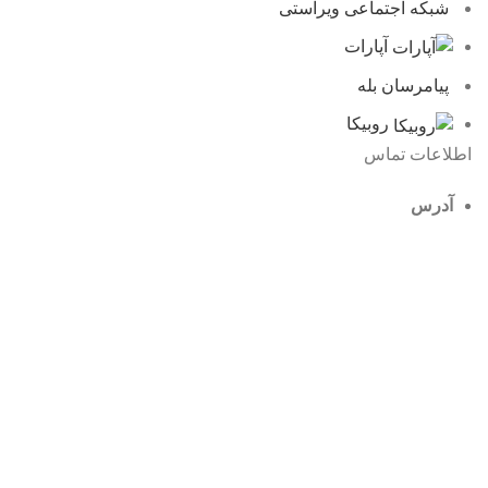
شبکه اجتماعی ویراستی
آپارات
پیامرسان بله
روبیکا
اطلاعات تماس
آدرس
قم، خیابان شهید عطاران، خیابان شهید مفتح غربی، کوچه 17،
پلاک 32
شماره تماس
025-32916852
ایمیل