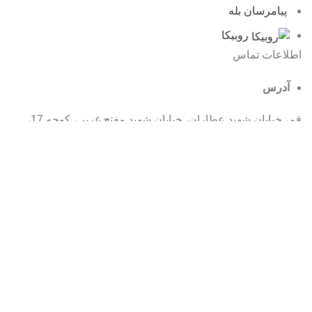
پیامرسان بله
روبیکا
اطلاعات تماس
آدرس
قم، خیابان شهید عطاران، خیابان شهید مفتح غربی، کوچه 17،
پلاک 32
شماره تماس
025-32916852
ایمیل
info@mmhe.ir