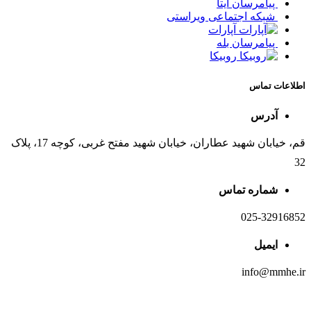
پیامرسان ایتا
شبکه اجتماعی ویراستی
آپارات
پیامرسان بله
روبیکا
اطلاعات تماس
آدرس
قم، خیابان شهید عطاران، خیابان شهید مفتح غربی، کوچه 17، پلاک
32
شماره تماس
025-32916852
ایمیل
info@mmhe.ir