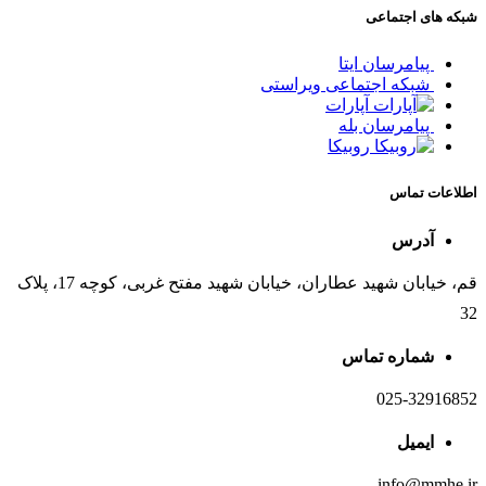
شبکه های اجتماعی
پیامرسان ایتا
شبکه اجتماعی ویراستی
آپارات
پیامرسان بله
روبیکا
اطلاعات تماس
آدرس
قم، خیابان شهید عطاران، خیابان شهید مفتح غربی، کوچه 17، پلاک
32
شماره تماس
025-32916852
ایمیل
info@mmhe.ir