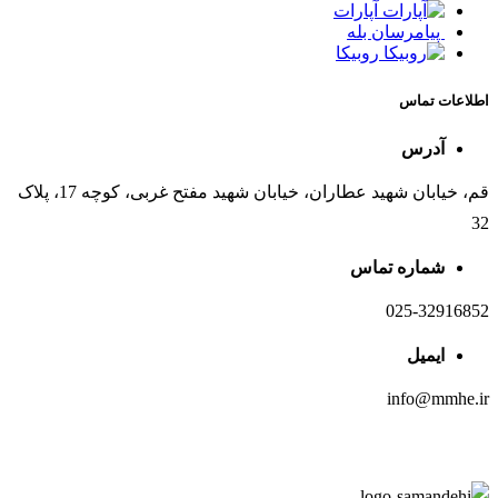
آپارات
پیامرسان بله
روبیکا
اطلاعات تماس
آدرس
قم، خیابان شهید عطاران، خیابان شهید مفتح غربی، کوچه 17، پلاک
32
شماره تماس
025-32916852
ایمیل
info@mmhe.ir