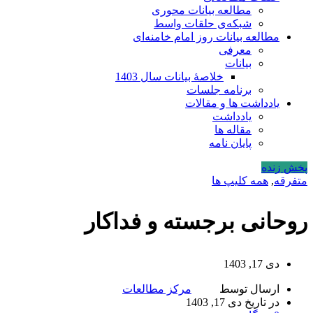
مطالعه بیانات محوری
شبکه‌ی حلقات واسط
مطالعه بیانات روز امام خامنه‌ای
معرفی
بیانات
خلاصۀ بیانات سال 1403
برنامه جلسات
یادداشت ها و مقالات
یادداشت
مقاله ها
پایان نامه
پخش زنده
متفرقه
,
همه کلیپ ها
روحانی برجسته و فداکار
دی 17, 1403
ارسال توسط
مرکز مطالعات
در تاریخ دی 17, 1403