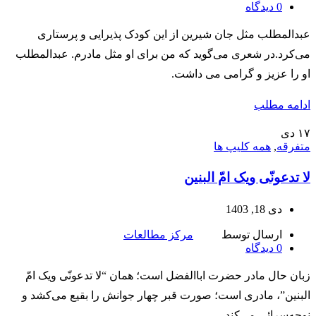
0
دیدگاه
عبدالمطلب مثل جان شيرين از اين كودک پذيرايى و پرستارى
مى‌كرد.در شعری مى‌گويد كه من براى او مثل مادرم. عبدالمطلب
او را عزيز و گرامى می داشت.
ادامه مطلب
۱۷
دی
متفرقه
,
همه کلیپ ها
لا تدعونّی ویک امّ البنین
دی 18, 1403
ارسال توسط
مرکز مطالعات
0
دیدگاه
زبان حال مادر حضرت اباالفضل است؛ همان “لا تدعونّی ویک امّ
البنین”، مادری است؛ صورت قبر چهار جوانش را بقیع می‌کشد و
نوحه‌سرائی می‌کند