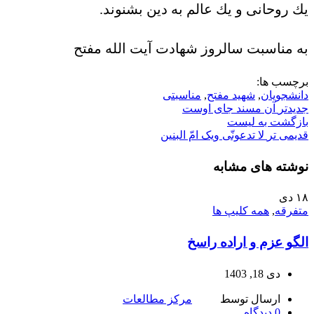
یك روحانی و یك عالم به دین بشنوند.
به مناسبت سالروز شهادت آیت الله مفتح
برچسب ها:
دانشجویان
,
شهید مفتح
,
مناسبتی
جدیدتر
آن مسند جای اوست
بازگشت به لیست
قدیمی تر
لا تدعونّی ویک امّ البنین
نوشته های مشابه
۱۸
دی
متفرقه
,
همه کلیپ ها
الگو عزم و اراده راسخ
دی 18, 1403
ارسال توسط
مرکز مطالعات
0
دیدگاه