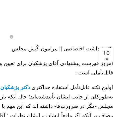
,
یادداشت
یادداشت ها و مقالات
روزگار عجیب تناقضات…
0
در تاریخ شهریور 24, 1403
ارسال توسط
مرکز مطالعات
✍️ یادداشت اختصاصی || پیرامون کُنِش مجلس
۱۵
دی
امروز فهرست پیشنهادی آقای پزشکیان برای تعیین وزرا
قابل‌تأملی است :
اولین نکته قابل‌تأمل استفاده حداکثری
دکتر پزشکیان
ا
به‌طورکلی از جانب ایشان تأییدشده‌اند؛ حال آنکه با
مجلس -مگر در ضرورت‌ها- داشته اند که این مهم با
مضاف بر آنکه اگر واقعاً ایشان برایشان نظرات ” آقا