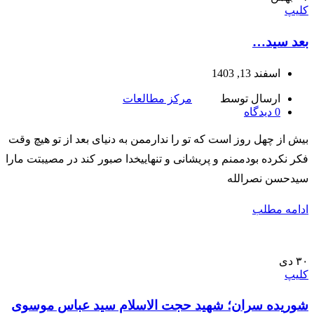
کلیپ
بعد سید…
اسفند 13, 1403
ارسال توسط
مرکز مطالعات
0
دیدگاه
بیش از چهل روز است که تو را ندارممن به دنیای بعد از تو هیچ وقت
فکر نکرده بودممنم و پریشانی و تنهاییخدا صبور کند در مصیبتت مارا
سیدحسن نصرالله
ادامه مطلب
۳۰
دی
کلیپ
شوریده سران؛ شهید حجت الاسلام سید عباس موسوی