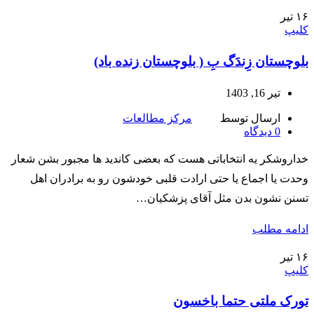
۱۶
تیر
کلیپ
بلوچستان زِندَگ بِ ( بلوچستان زنده باد)
تیر 16, 1403
ارسال توسط
مرکز مطالعات
0
دیدگاه
خداروشکر یه انتخاباتی هست که بعضی‌ کاندید ها مجبور بشن شعار
وحدت یا اجماع یا حتی ارادت قلبی خودشون رو به برادران اهل
تسنن نشون بدن مثل آقای پزشکیان…
ادامه مطلب
۱۶
تیر
کلیپ
تورک ملتی حتما باخسون