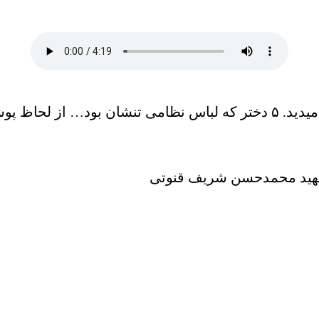
اولین بار بود اردکانِ فارس همچین صحنه ای را به خود میدید. ۵ دختر که لب
شهید محمدحسن شریف قنوتی