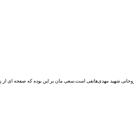
 روحانی شهید مهدی‌هاتفی است.سعی مان بر این بوده که صفحه ای از