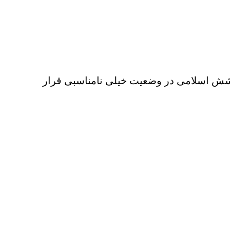
اس نظامی تنشان بود… از لحاظ پوشش اسلامی در وضعیت خیلی نامناسبی قرار