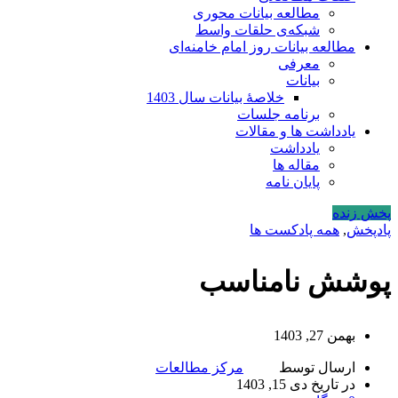
مطالعه بیانات محوری
شبکه‌ی حلقات واسط
مطالعه بیانات روز امام خامنه‌ای
معرفی
بیانات
خلاصۀ بیانات سال 1403
برنامه جلسات
یادداشت ها و مقالات
یادداشت
مقاله ها
پایان نامه
پخش زنده
پادپخش
,
همه پادکست ها
پوشش نامناسب
بهمن 27, 1403
ارسال توسط
مرکز مطالعات
در تاریخ دی 15, 1403