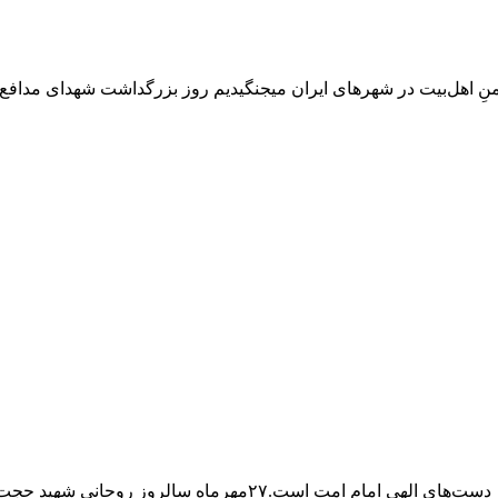
ِ دشمنِ اهل‌بیت در شهرهای ایران میجنگیدیم روز بزرگداشت شهدای مدافع
ه سالروز روحانی شهید حجت الاسلام ارجمند‌نیا