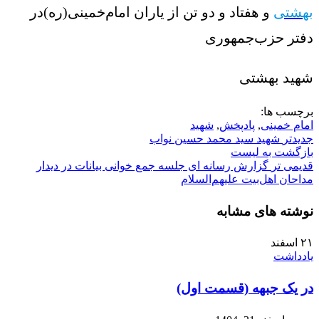
بهشتی
و هفتاد و دو تن از یاران امام‌خمینی(ره)در
دفتر حزب‌جمهوری
شهید بهشتی
برچسب ها:
امام خمینی
,
پادپخش
,
شهید
جدیدتر
شهید سید محمد حسین نواب
بازگشت به لیست
قدیمی تر
گزارش رسانه ای جلسه جمع خوانی بیانات در دیدار
مداحان اهل‌بیت علیهم‌السلام
نوشته های مشابه
۲۱
اسفند
یادداشت
در یک جبهه (قسمت اول)