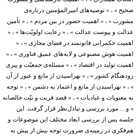
صحیح » ، « توصیه‌های امیرالمؤمنین درباره‌ی
مشورت » ، « اهمیت حضور در بین مردم » ، « تأمین
عدالت و پیوست عدالت » ، « رعایت اولویّت‌ها » ، «
اهمیت حکمرانی قانونمند در فضای مجازی » ، «
اهمیت هوش مصنوعی و لایه‌های عمیق فناوری » ، «
اهمیت تولید در اقتصاد » ، « مسئله‌ی جمعیّت و پیری
زودهنگام کشور » ، « نهراسیدن از مانع و عبور از آن
» ، « نهراسیدن از مانع و اعتماد به دشمن » ، « توجه
به معنویات و عبادیات » ، « قصد قربت و نیّت خالصانه
» و… مورد بررسی و تبادل‌نظر قرار گرفت. این
جلسه پس از بررسی ابعاد مختلف این موضوعات و
هم‌فکری در زمینه‌ی ضرورت توجه بیش از پیش به