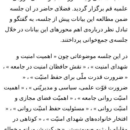
علمیه قم برگزار گردید. فضلای حاضر در ان جلسه
ضمن مطالعه این بیانات پیش از جلسه، به گفتگو و
تبادل نظر درباره‌ی اهم محور‌های این بیانات در خلال
جلسه‌ی جمع‌خوانی پرداختند.
در این جلسه موضوعاتی چون « اهمیت امنیت و
شهدای امنیت » ، « نقش حافظان امنیت در جامعه » ،
« ضرورت قدرت ملّی برای حفظ امنیّت » ، «
ضرورت قوّت علمی، سیاسی و مدیریّتی » ، « اهمیت
امنیّت روانی جامعه » ، « اهمیّت فضای مجازی و
امنیّت روانی » ، « مسئولیت حفظ امنیّت روانی » ، «
افتخار خانواده‌های شهدای امنیّت » ، « کوتاهی در
مقابله با رژیم صهیونیستی « حرکت شرورانه و خطای