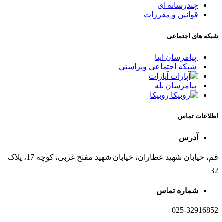
چندرسانه ای
قوانین و مقررات
شبکه های اجتماعی
پیامرسان ایتا
شبکه اجتماعی ویراستی
آپارات
پیامرسان بله
روبیکا
اطلاعات تماس
آدرس
قم، خیابان شهید عطاران، خیابان شهید مفتح غربی، کوچه 17، پلاک
32
شماره تماس
025-32916852