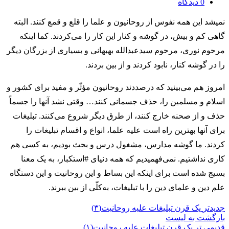
0
دیدگاه
نمیشد این همه نفوس از روحانیون و علما را قلع و قمع کنند. البته
گاهی کم و بیش، در گوشه و کنار این کار را می‌کردند. کما اینکه
مرحوم نوری، مرحوم سیدعبدالله بهبهانی و بسیاری از بزرگان دیگر
را در گوشه کنار، نابود کردند و از بین بردند.
امروز هم می‌بینید که درصددند روحانیون مؤثّر و مفید برای کشور و
اسلام و مسلمین را، حذف جسمانی کنند… وقتی نشد آنها را جسماً
حذف و از صحنه خارج کنند، از طرق دیگر شروع می‌کنند. تبلیغات
برای آنها بهترین راه است علیه علما، انواع و اقسام تبلیغات را
کردند. ما گوشه مدارس، مشغول درس و بحث بودیم، به کسی هم
کاری نداشتیم. نمی‌فهمیدیم که همه دنیای #استکبار، به یک معنا
بسیج شده است برای اینکه این بساط و این روحانیت و این دستگاه
علم دین و علمای دین را با تبلیغات، به‌کلّی از بین ببرند.
جدیدتر
یک قرن تبلیغات علیه روحانیت(۳)
بازگشت به لیست
قدیمی تر
یک قرن تبلیغات علیه روحانیت(۱)