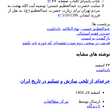
کتاب پابه‌پای آفتاب صفحه: ۷۷
↩︎
سایت حضرت عبدالعظیم حسنی/ توصیه آیت الله بهجت به
مردم تهران برای زیارت حضرت عبدالعظیم (ع)، به نقل از
فرزند ایشان. 5/10/1396
↩︎
برچسب ها:
عبدالعظیم حسنی
,
نهج البلاغه
,
یادداشت
جدیدتر
فقیه استثنائی
بازگشت به لیست
قدیمی تر
منحنی دوم تمدن؛نقشه‌ای که حوزه باید بکشد
نوشته های مشابه
۲۴
اسفند
یادداشت
جرعه‌ای از تلخی سازش و تسلیم در تاریخ ایران
اسفند 24, 1404
ارسال توسط
مرکز مطالعات
0
دیدگاه