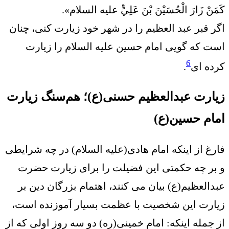
كَمَنْ زَارَ الْحُسَيْنَ بْنَ عَلِيٍّ عليه السلام».
اگر قبر عبد العظيم را در شهر خود زيارت كنى، چنان
است كه گويى امام حسين عليه السلام را زيارت
6
كرده اى
.
زیارت عبدالعظیم حسنی(ع)؛ هم‌سنگ زیارت
امام حسین(ع)
فارغ از اینکه امام هادی(علیه السلام) در چه شرایطی
و بر چه حکمتی این فضیلت را برای زیارت حضرت
عبدالعظیم(ع) بیان می کنند، اهتمام بزرگان دین بر
زیارت این شخصیت با عظمت بسیار آموزنده است،
از جمله اینکه: امام خمینی(ره) دو سه روز اولی که از