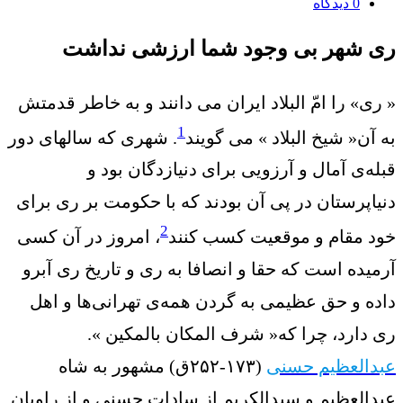
0
دیدگاه
ری شهر بی وجود شما ارزشی نداشت
« ری» را امّ البلاد ایران می دانند و به خاطر قدمتش
1
به آن« شیخ البلاد » می گویند
. شهری که سالهای دور
قبله‌ی آمال و آرزویی برای دنیازدگان بود و
دنیاپرستان در پی آن بودند که با حکومت بر ری برای
2
خود مقام و موقعیت کسب کنند
، امروز در آن کسی
آرمیده است که حقا و انصافا به ری و تاریخ ری آبرو
داده و حق عظیمی به گردن همه‌ی تهرانی‌ها و اهل
ری دارد، چرا که« شرف المکان بالمکین ».
عبدالعظیم حسنی
(۱۷۳-۲۵۲ق) مشهور به شاه
عبدالعظیم و سیدالکریم از سادات حسنی و از راویان