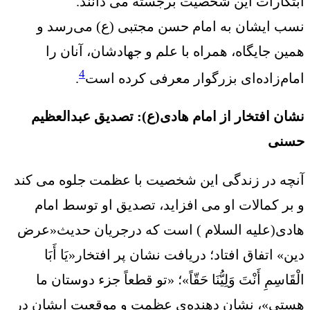
ابتکارات این شخصیت برجسته می دانند.
نسب ایشان به امام حسن مجتبی (ع) می‌رسد و
همین جایگاه، همراه با علم و جهادشان، آنان را
4
امام‌زاده‌ای بزرگوار معرفی کرده است
.
نشان افتخار از امام هادی(ع): تصدیق عبدالعظیم
حسنی
آنچه در زندگی این شخصیت با عظمت جلوه می کند
و بر کمالات او می افزاید، تصدیق او توسط امام
هادی(علیه السلام ) است که درجریان حدیث«عرض
دین» اتفاق افتاد؛ دریافت نشان پر افتخار«یَا أَبَا
الْقَاسِمِ أَنْتَ وَلِيُّنَا حَقّاً»؛ «تو قطعاً جزء دوستان ما
هستی»، نشان دهنده‌ی عظمت و موقعیت ایشان در