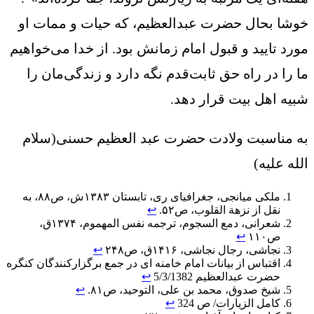
خوشا بحال حضرت عبدالعظیم، که حیات و ممات او
مورد تایید و قبول امام زمانش بود. از خدا می‌خواهیم
ما را در راه حق ثابت‌قدم نگه دارد و زندگی‌مان را
شبیه اهل بیت قرار دهد.
به مناسبت ولادت حضرت عبد العظیم حسنی(سلام
الله علیه)
ملکی میانجی، جغرافیای ری، تابستان ۱۳۸۳ش، ص۸۸، به
نقل از نزهة القلوب، ص۵۲.
↩︎
شعرانی، دمع السجوم، ترجمه نفس المهموم، ۱۳۷۴ق،
ص۱۱۰
↩︎
نجاشی، رجال نجاشی، ۱۴۱۶ق، ص۲۴۸
↩︎
اقتباس از بیانات امام خامنه ای در جمع برگزارکنندگان کنگره
حضرت عبدالعظیم 5/3/1382
↩︎
شیخ صدوق، محمد بن علی، التوحید، ص۸۱.
↩︎
کامل الزیارات/ ص 324
↩︎