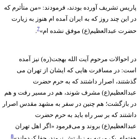
پاریس تشریف آورده بودند، فرمودند: «من متأثرم که
در این چند روز که به ایران آمده ام هنوز به زیارت
7
حضرت عبدالعظیم(ع) موفق نشده ‏ام»
.
در احوالات مرحوم آیت الله بهجت(ره) نیز آمده
است: در مسافرت هایی که ایشان از تهران می
گذشتند، اصرار داشتند که به حرم حضرت
عبدالعظیم(ع) مشرف شوند، هم در مسیر رفت و هم
در بازگشت؛ هم چنین در سفر به مشهد مقدس اصرار
داشتند که بر سر راه باید به حرم حضرت
عبدالعظیم(ع) بروند و می‌فرمود «اگر اهل تهران
8
هفته‌ای یک مرتبه به زیارتش نروند، جفا کرده‌اند»
.