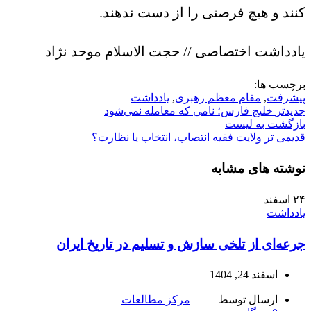
کنند و هیچ فرصتی را از دست ندهند.
یادداشت اختصاصی // حجت الاسلام موحد نژاد
برچسب ها:
پیشرفت
,
مقام معظم رهبری
,
یادداشت
جدیدتر
خلیج فارس؛ نامی که معامله نمی‌شود
بازگشت به لیست
قدیمی تر
ولایت فقیه انتصاب، انتخاب یا نظارت؟
نوشته های مشابه
۲۴
اسفند
یادداشت
جرعه‌ای از تلخی سازش و تسلیم در تاریخ ایران
اسفند 24, 1404
ارسال توسط
مرکز مطالعات