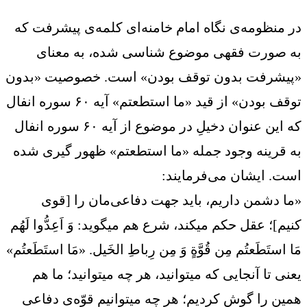
در منظومه‌ی نگاه امام خامنه‌ای کلمه‌ی پیشرفت که
به صورت فقهی موضوع شناسی شده، به معنای
«پیشرفت بدون توقف بودن» است. خصوصیت «بدون
توقف بودن» از قید «ما استطعتم» آیه ۶۰ سوره انفال
که این عنوان دخیلِ در موضوع از آیه ۶۰ سوره انفال
به قرینه وجود جمله «ما استطعتم» ظهور گیری شده
است. ایشان می‌فرمایند:
«ما دشمن داریم، باید جهت دفاعی‌مان را [قوی
کنیم]؛ عقل حکم میکند، شرع هم میگوید: وَ اَعِدُّوا لَهُم
مَا استَطَعتُم مِن قُوَّةٍ وَ مِن رِباطِ الخَیل. «مَا استَطَعتُم»
یعنی تا آنجایی که میتوانید، هر چه میتوانید؛ ما هم
همین را گوش کردیم؛ هر چه میتوانیم قوّه‌ی دفاعی