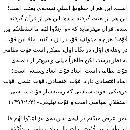
است. این هم از خطوطِ اصلیِ نسخه‌ی بعثت است؛
این هم از بعثت گرفته شده؛ این هم از قرآن گرفته
شده. قرآن میفرماید که «وَ اَعِدّوا لَهُم مَااستَطَعتُم مِن
قُوَّة»؛ هر چه میتوانید قوّت را زیاد کنید. حالا این قوّت
در وهله‌ی اوّل، در نگاه اوّل، ممکن است قوّت نظامی
به نظر برسد، لکن ظاهراً خیلی وسیع‌تر از دامنه‌ی
قوّت نظامی است. ابعاد قوّت ابعاد وسیعی است؛
ابعاد اقتصادی دارد، قوّت اقتصادی، قوّت علمی، قوّت
فرهنگی، قوّت سیاسی که زمینه‌سازِ قوّت سیاسی،
استقلالِ سیاسی است و قوّت تبلیغی.» (۱۳۹۹/۱/۳)
«من عرض میکنم در آیه‌ی شریفه‌ی «وَ اَعِدّوا لَهُم مَا
استَطَعتُم مِن قُوَّة» به احتمال زیاد منظور از «قُوَّة»