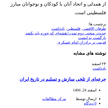
از همدلی و اتحاد آنان با کودکان و نوجوانان مبارز
فلسطینی است.
برچسب ها:
طوفان الاقصی
,
فلسطین
,
یادداشت
جدیدتر
منحنی دوم تمدن؛نقشه‌ای که حوزه باید بکشد
بازگشت به لیست
قدیمی تر
برادرانِ امام عسکری
نوشته های مشابه
۲۴
اسفند
یادداشت
جرعه‌ای از تلخی سازش و تسلیم در تاریخ ایران
اسفند 24, 1404
ارسال توسط
مرکز مطالعات
0
دیدگاه