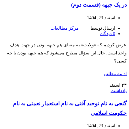
در یک جبهه (قسمت دوم)
اسفند 23, 1404
ارسال توسط
مرکز مطالعات
0
دیدگاه
عرض کردیم که «ولایت» به معنای هم‌ جبهه بودن در جهت هدف
واحد است. حال این سؤال مطرح می‌شود که هم‌ جبهه بودن با چه
کسی؟
ادامه مطلب
۲۳
اسفند
یادداشت
گنجی به نام توحید آفتی به نام استعمار نعمتی به نام
حکومت اسلامی
اسفند 23, 1404