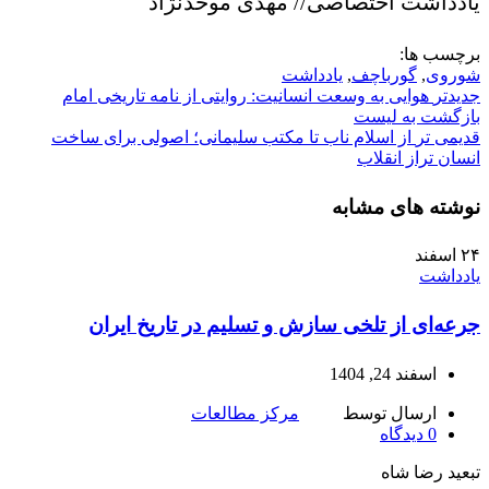
یادداشت اختصاصی// مهدی موحدنژاد
برچسب ها:
شوروی
,
گورباچف
,
یادداشت
جدیدتر
هوایی به وسعت انسانیت: روایتی از نامه تاریخی امام
بازگشت به لیست
قدیمی تر
از اسلام ناب تا مکتب سلیمانی؛ اصولی برای ساخت
انسان تراز انقلاب
نوشته های مشابه
۲۴
اسفند
یادداشت
جرعه‌ای از تلخی سازش و تسلیم در تاریخ ایران
اسفند 24, 1404
ارسال توسط
مرکز مطالعات
0
دیدگاه
تبعید رضا شاه